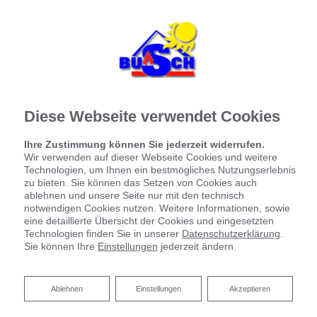
Startseite
»
Bad
»
Badinspiration & Musterbäder
»
Basic-Bad 4,6 ㎡
Basic-Bad 4,6 ㎡
Diese Webseite verwendet Cookies
Ihre Zustimmung können Sie jederzeit widerrufen.
Wir verwenden auf dieser Webseite Cookies und weitere
Technologien, um Ihnen ein bestmögliches Nutzungserlebnis
zu bieten. Sie können das Setzen von Cookies auch
ablehnen und unsere Seite nur mit den technisch
notwendigen Cookies nutzen. Weitere Informationen, sowie
eine detaillierte Übersicht der Cookies und eingesetzten
Technologien finden Sie in unserer
Datenschutzerklärung
.
Sie können Ihre
Einstellungen
jederzeit ändern.
Ablehnen
Ablehnen
Einstellungen
Akzeptieren