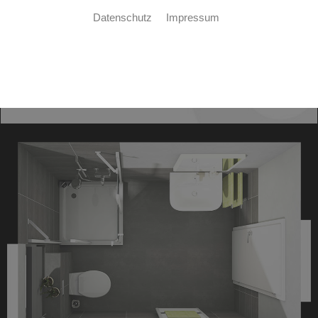
Datenschutz
Impressum
HIGHLIGHTS
Design-Badheizkörper
LED-Lichtspiegel 4-seitig hinterleuchtet