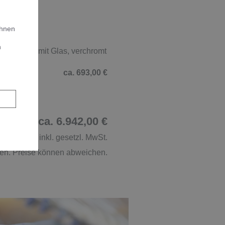
Ihnen
n
fenspender mit Glas, verchromt
ca. 693,00 €
htung: ca. 6.942,00 €
inkl. gesetzl. MwSt.
en. Preise können abweichen.