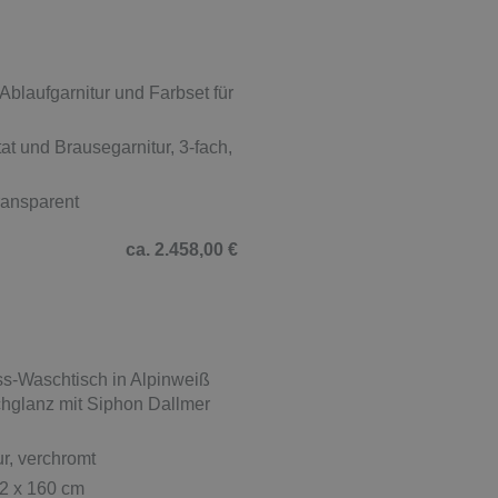
laufgarnitur und Farbset für
 und Brausegarnitur, 3-fach,
ransparent
ca. 2.458,00 €
s-Waschtisch in Alpinweiß
chglanz mit Siphon Dallmer
r, verchromt
2 x 160 cm