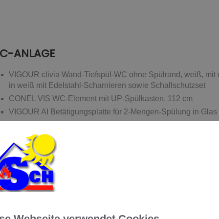
C-ANLAGE
VIGOUR clivia Wand-Tiefspül-WC ohne Spülrand, weiß, mit c
in weiß mit Edelstahl-Scharnieren sowie Schallschutzset
CONEL VIS WC-Element mit UP-Spülkasten, 112 cm
VIGOUR AI Betätigungsplatte für 2-Mengen-Spülung in Glas 
ADHEIZKÖRPER
COSMO Bad- und Designheizkörper in RAL9016, 176,4 x 6
se Webseite verwendet Cookies