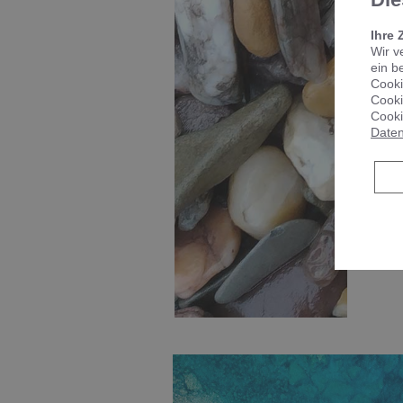
Ihre 
A
Wir v
ein b
Cooki
Cooki
Cooki
Daten