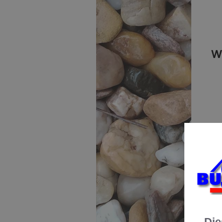
W
B
Die