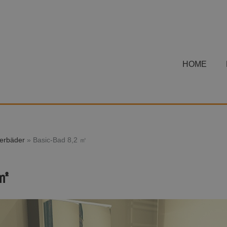
HOME
terbäder
»
Basic-Bad 8,2 ㎡
 ㎡