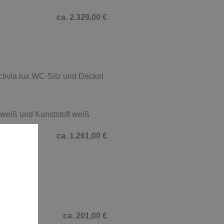
ca. 2.329,00 €
livia lux WC-Sitz und Deckel
weiß und Kunststoff weiß
ca. 1.261,00 €
0 cm
ca. 201,00 €