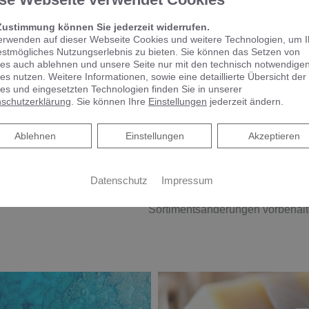
Zustimmung können Sie jederzeit widerrufen.
CCESSOIRES
erwenden auf dieser Webseite Cookies und weitere Technologien, um 
estmögliches Nutzungserlebnis zu bieten. Sie können das Setzen von
es auch ablehnen und unsere Seite nur mit den technisch notwendige
VIGOUR derby Bürstengarnitur, Papierhalter und Flüssigsei
es nutzen. Weitere Informationen, sowie eine detaillierte Übersicht der
es und eingesetzten Technologien finden Sie in unserer
schutzerklärung
. Sie können Ihre
Einstellungen
jederzeit ändern.
Ablehnen
Ablehnen
Einstellungen
Akzeptieren
Badeinric
Datenschutz
Impressum
Sortimentsänderungen vorbehalt