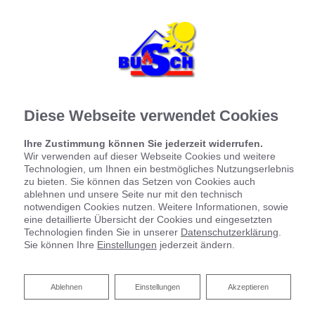
Startseite
»
Bad
»
Badinspiration & Musterbäder
»
Komfort-Bad 7 ㎡
Komfort-Bad 7 ㎡
Diese Webseite verwendet Cookies
Ihre Zustimmung können Sie jederzeit widerrufen.
Wir verwenden auf dieser Webseite Cookies und weitere
Technologien, um Ihnen ein bestmögliches Nutzungserlebnis
zu bieten. Sie können das Setzen von Cookies auch
ablehnen und unsere Seite nur mit den technisch
notwendigen Cookies nutzen. Weitere Informationen, sowie
eine detaillierte Übersicht der Cookies und eingesetzten
Technologien finden Sie in unserer
Datenschutzerklärung
.
Sie können Ihre
Einstellungen
jederzeit ändern.
Ablehnen
Ablehnen
Einstellungen
Akzeptieren