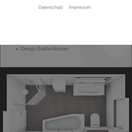
Datenschutz
Impressum
HIGHLIGHTS
barrierefreie Dusche
Acryl-Raumsparwanne
Dusch-WC wandhängend
Design-Badheizkörper