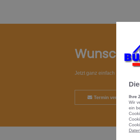
Wunschte
Jetzt ganz einfach und bequ
Die
Ihre 
Termin vereinbaren
Wir v
ein b
Cooki
Cooki
Cooki
Daten