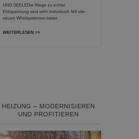
UND SEELEDie Wege zu echter
HANSAGENE
Entspannung sind sehr individuell. Mit vier
von Wascht
neuen Whirlsystemen bietet…
unterschi
konzipiert
WEITERLESEN >>
WEITERL
HEIZUNG – MODERNISIEREN
UND PROFITIEREN