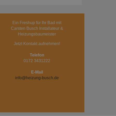
Ein Freshup für Ihr Bad mit
Carsten Busch Installateur &
Heizungsbaumeister
Jetzt Kontakt aufnehmen!
Telefon
0172 3431222
E-Mail
info@heizung-busch.de