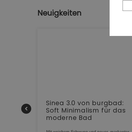
Neuigkeiten
e |
Sinea 3.0 von burgbad:
Soft Minimalism für das
moderne Bad
nskomfort
s
Mit weichem Schwung und neuer, markanter