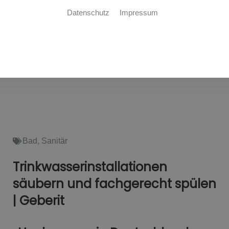
Datenschutz
Impressum
Bad
,
Sanitär
Trinkwasserinstallationen
säubern und fachgerecht spülen
| Geberit