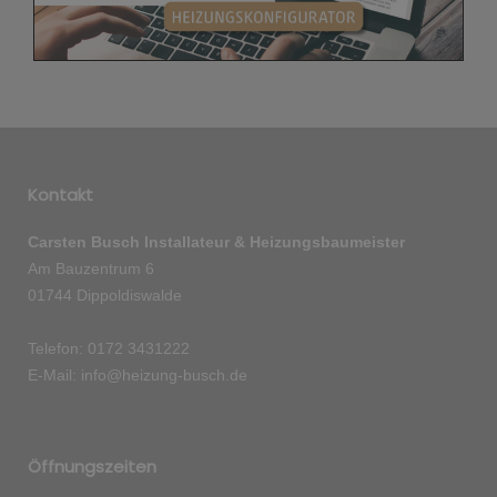
Kontakt
Carsten Busch Installateur & Heizungsbaumeister
Am Bauzentrum 6
01744 Dippoldiswalde
Telefon: 0172 3431222
E-Mail: info@heizung-busch.de
Öffnungszeiten