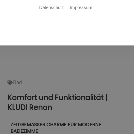
Datenschutz
Impressum
Bad
Komfort und Funktionalität |
KLUDI Renon
ZEITGEMÄSSER CHARME FÜR MODERNE
BADEZIMME