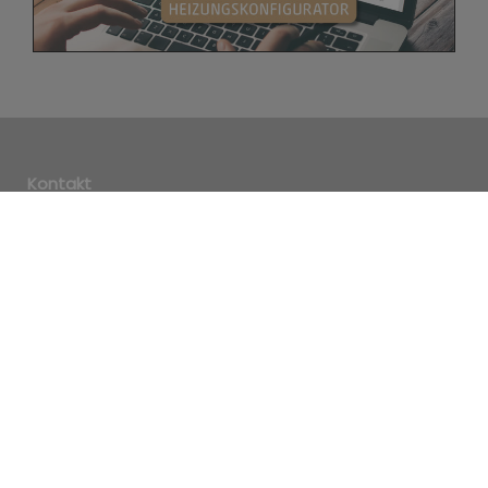
Kontakt
Carsten Busch Installateur & Heizungsbaumeister
Am Bauzentrum 6
01744 Dippoldiswalde
Telefon: 0172 3431222
E-Mail: info@heizung-busch.de
Öffnungszeiten