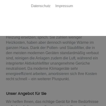
Datenschutz
Impressum
Ihre Vorteile mit der Raumklimatisierung
Eine Klimaanlage kühlt nicht einfach nur ab – sie kann
noch viel mehr. Moderne Geräte sind ideal als
Entfeuchter und können in Frühjahr und Herbst Ihre
Heizung ersetzen; sprich: Sie zahlen weniger
Heizkosten, haben aber dennoch wohlige Wärme im
ganzen Haus. Dank der Pollen- und Staubfilter, die in
den meisten modernen Geräten standardmäßig verbaut
sind, reinigen die Anlagen zudem die Luft, während ein
integrierter Aktivkohlefilter unangenehme Gerüche
neutralisiert. Da moderne Klimageräte sehr
energieeffizient arbeiten, amortisieren sich Ihre Kosten
recht schnell – ein weiterer Pluspunkt.
Unser Angebot für Sie
Wir helfen Ihnen, das richtige Gerät für Ihre Bedürfnisse