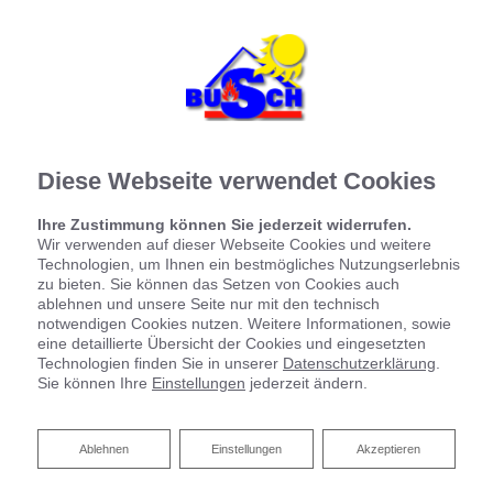
Diese Webseite verwendet Cookies
Ihre Zustimmung können Sie jederzeit widerrufen.
Wir verwenden auf dieser Webseite Cookies und weitere
Raumklimatisierung
Technologien, um Ihnen ein bestmögliches Nutzungserlebnis
zu bieten. Sie können das Setzen von Cookies auch
ablehnen und unsere Seite nur mit den technisch
Ihr Wohlfühlklima, jederzeit
notwendigen Cookies nutzen. Weitere Informationen, sowie
eine detaillierte Übersicht der Cookies und eingesetzten
Technologien finden Sie in unserer
Datenschutzerklärung
.
Klimaanlagen in Geschäften und Büros sind inzwischen
Sie können Ihre
Einstellungen
jederzeit ändern.
Standard, aber im privaten Bereich scheint außerhalb
des Autos kaum jemand eine solche Anlage zu nutzen.
Dabei sind die Vorteile groß und die Betriebskosten,
Ablehnen
Ablehnen
Einstellungen
Akzeptieren
dank der Energieeffizienz moderner Geräte, niedrig. Wir
bringen Ihnen das Wohlfühlklima nach Hause.