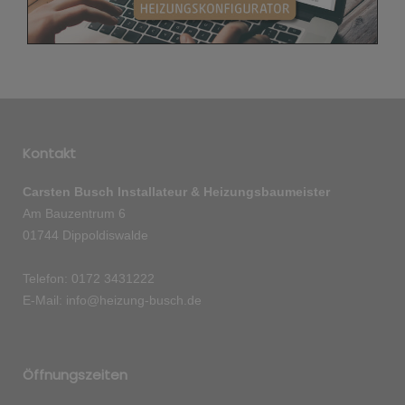
Kontakt
Carsten Busch Installateur & Heizungsbaumeister
Am Bauzentrum 6
01744 Dippoldiswalde
Telefon: 0172 3431222
E-Mail: info@heizung-busch.de
Öffnungszeiten